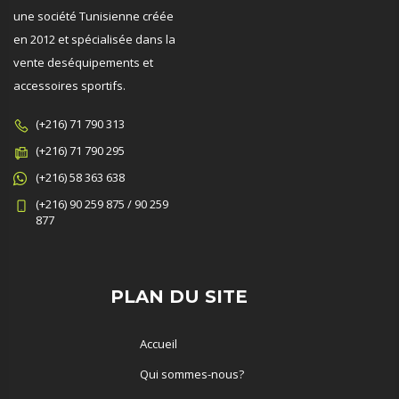
une société Tunisienne créée
en 2012 et spécialisée dans la
vente deséquipements et
accessoires sportifs.
(+216) 71 790 313
(+216) 71 790 295
(+216) 58 363 638
(+216) 90 259 875 / 90 259
877
PLAN DU SITE
Accueil
Qui sommes-nous?