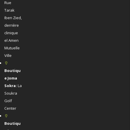
Rue
Tarak
Iben Zied,
derrière
clinique
el Amen
Mutuelle
Ville
Boutiqu
e Joma
Sokra:
La
Soukra
Golf
Center
Boutiqu