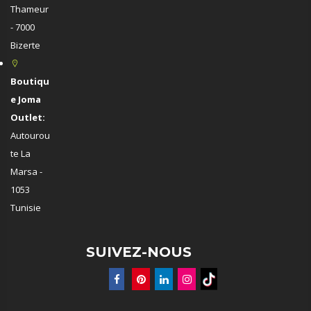
Thameur
- 7000
Bizerte
Boutiqu
e Joma
Outlet:
Autourou
te La
Marsa -
1053
Tunisie
SUIVEZ-NOUS