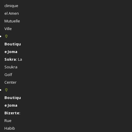
clinique
el Amen
Mutuelle
Ville
Boutiqu
e Joma
Sokra:
La
Soukra
Golf
Center
Boutiqu
e Joma
Bizerte:
Rue
Habib