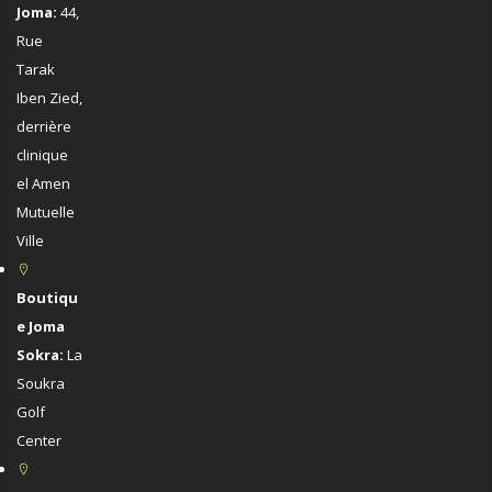
Joma:
44,
Rue
Tarak
Iben Zied,
derrière
clinique
el Amen
Mutuelle
Ville
Boutiqu
e Joma
Sokra:
La
Soukra
Golf
Center