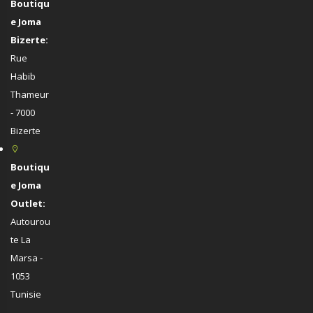
Boutiqu
e Joma
Bizerte:
Rue
Habib
Thameur
- 7000
Bizerte
Boutiqu
e Joma
Outlet:
Autourou
te La
Marsa -
1053
Tunisie