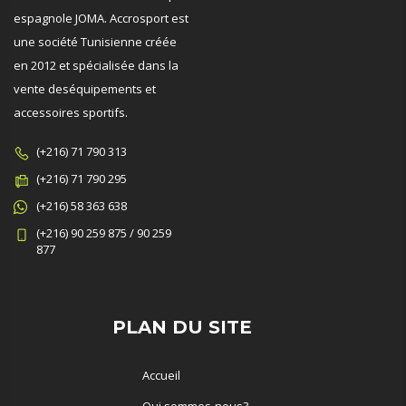
espagnole JOMA. Accrosport est
une société Tunisienne créée
en 2012 et spécialisée dans la
vente deséquipements et
accessoires sportifs.
(+216) 71 790 313
(+216) 71 790 295
(+216) 58 363 638
(+216) 90 259 875 / 90 259
877
PLAN DU SITE
Accueil
Qui sommes-nous?