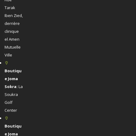
Tarak
Iben Zied,
derrière
clinique
el Amen
Mutuelle
Ville
Boutiqu
e Joma
Sokra:
La
Soukra
Golf
Center
Boutiqu
e Joma