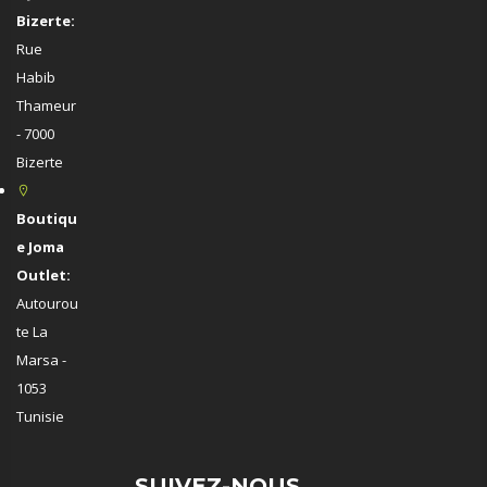
Bizerte:
Rue
Habib
Thameur
- 7000
Bizerte
Boutiqu
e Joma
Outlet:
Autourou
te La
Marsa -
1053
Tunisie
SUIVEZ-NOUS