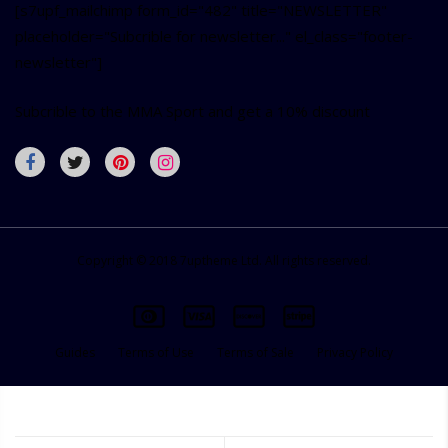
[s7upf_mailchimp form_id="482" title="NEWSLETTER"
placeholder="Subcrible for newsletter..." el_class="footer-
newsletter"]
Subcrible to the MMA Sport and get a 10% discount
Copyright © 2018 7uptheme Ltd. All rights reserved.
Guides
Terms of Use
Terms of Sale
Privacy Policy