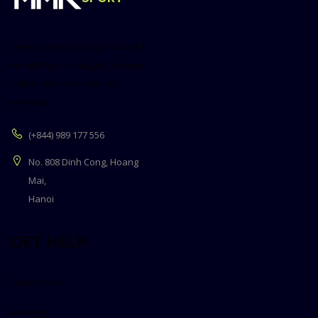
Lorem ipsum proin gravida nibh
vel velit auctor aliquet. Aenean
sollicitudin lorem auci elit
consequ.
(+844) 989 177 556
No. 808 Dinh Cong, Hoang
Mai,
Hanoi
GET HELP
Order Status
Delivery