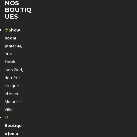
NOS
BOUTIQ
UES
Show
Room
Joma:
44,
Rue
Tarak
Iben Zied,
derrière
clinique
el Amen
Mutuelle
Ville
Boutiqu
e Joma