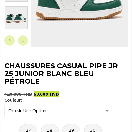
CHAUSSURES CASUAL PIPE JR
25 JUNIOR BLANC BLEU
PÉTROLE
120.000
TND
60.000
TND
Couleur:
Le
Le
prix
prix
initial
actuel
était :
est :
120.000 TND.
60.000 TND.
27
28
29
30