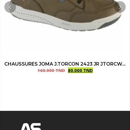
CHAUSSURES JOMA J.TORCON 2423 JR JTORCW2423V VERT
160.000
TND
80.000
TND
Le
Le
prix
prix
initial
actuel
était :
est :
160.000 TND.
80.000 TND.