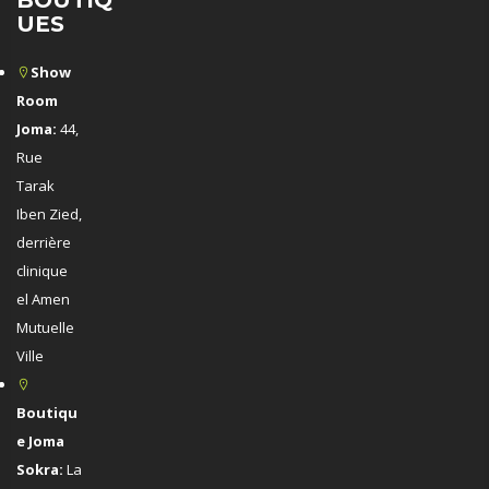
BOUTIQ
UES
Show
Room
Joma:
44,
Rue
Tarak
Iben Zied,
derrière
clinique
el Amen
Mutuelle
Ville
Boutiqu
e Joma
Sokra:
La