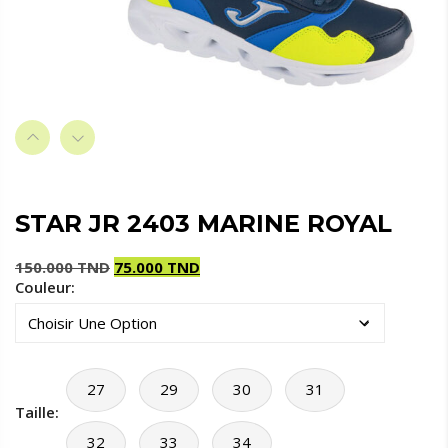
STAR JR 2403 MARINE ROYAL
150.000
TND
75.000
TND
Couleur:
Le
Le
prix
prix
initial
actuel
était :
est :
150.000 TND.
75.000 TND.
27
29
30
31
Taille:
32
33
34