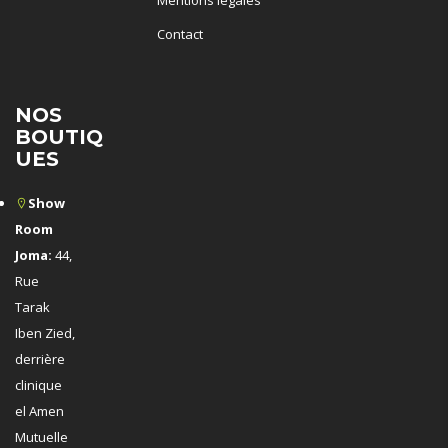
Mentions légales
Contact
NOS
BOUTIQ
UES
Show
Room
Joma:
44,
Rue
Tarak
Iben Zied,
derrière
clinique
el Amen
Mutuelle