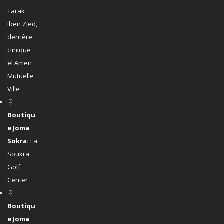
Tarak
Iben Zied,
derrière
clinique
el Amen
Mutuelle
Ville
Boutiqu
e Joma
Sokra:
La
Soukra
Golf
Center
Boutiqu
e Joma