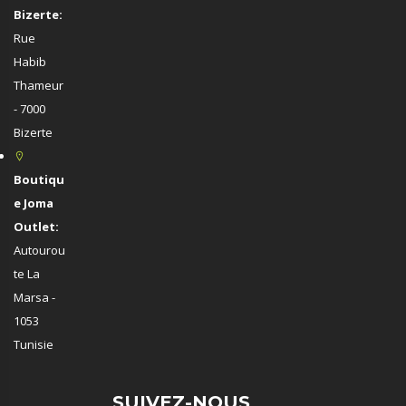
Bizerte:
Rue
Habib
Thameur
- 7000
Bizerte
Boutiqu
e Joma
Outlet:
Autourou
te La
Marsa -
1053
Tunisie
SUIVEZ-NOUS