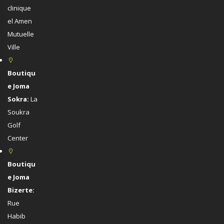
clinique
el Amen
Mutuelle
Ville
Boutiqu
e Joma
Sokra:
La
Soukra
Golf
Center
Boutiqu
e Joma
Bizerte:
Rue
Habib