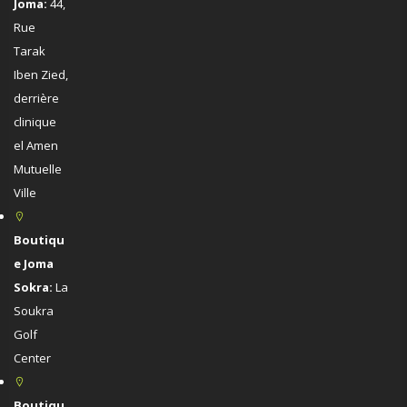
Joma:
44,
Rue
Tarak
Iben Zied,
derrière
clinique
el Amen
Mutuelle
Ville
Boutiqu
e Joma
Sokra:
La
Soukra
Golf
Center
Boutiqu