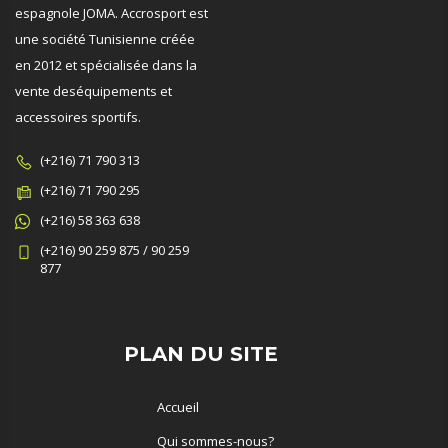
espagnole JOMA. Accrosport est
une société Tunisienne créée
en 2012 et spécialisée dans la
vente deséquipements et
accessoires sportifs.
(+216) 71 790 313
(+216) 71 790 295
(+216) 58 363 638
(+216) 90 259 875 / 90 259
877
PLAN DU SITE
Accueil
Qui sommes-nous?