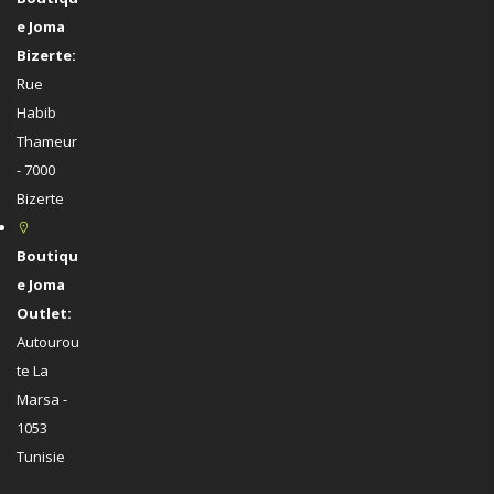
e Joma
Bizerte:
Rue
Habib
Thameur
- 7000
Bizerte
Boutiqu
e Joma
Outlet:
Autourou
te La
Marsa -
1053
Tunisie