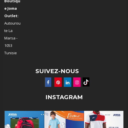
Boutiqu
e Joma
Outlet:
Autourou
te La
Marsa -
1053
Tunisie
SUIVEZ-NOUS
INSTAGRAM