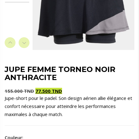
JUPE FEMME TORNEO NOIR
ANTHRACITE
155.000
TND
77.500
TND
Jupe-short pour le padel. Son design aérien allie élégance et
Le
Le
confort nécessaire pour atteindre les performances
prix
prix
initial
actuel
maximales à chaque match.
était :
est :
155.000 TND.
77.500 TND.
Couleur: