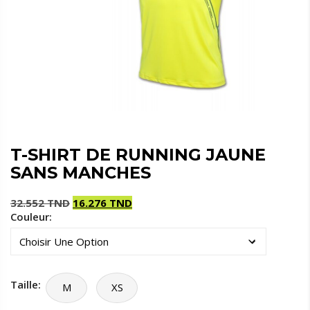
T-SHIRT DE RUNNING JAUNE
SANS MANCHES
32.552
TND
16.276
TND
Couleur:
Le
Le
prix
prix
initial
actuel
était :
est :
32.552 TND.
16.276 TND.
Taille:
M
XS