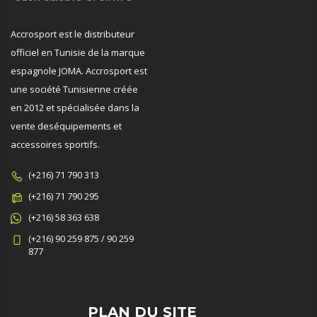
Accrosport est le distributeur
officiel en Tunisie de la marque
espagnole JOMA. Accrosport est
une société Tunisienne créée
en 2012 et spécialisée dans la
vente deséquipements et
accessoires sportifs.
(+216) 71 790 313
(+216) 71 790 295
(+216) 58 363 638
(+216) 90 259 875 / 90 259
877
PLAN DU SITE