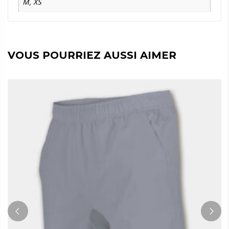
M
,
XS