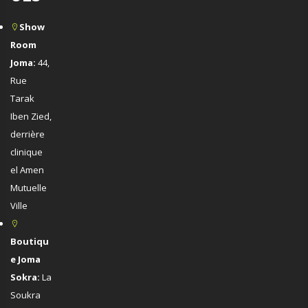
Show
Room
Joma:
44,
Rue
Tarak
Iben Zied,
derrière
clinique
el Amen
Mutuelle
Ville
Boutiqu
e Joma
Sokra:
La
Soukra