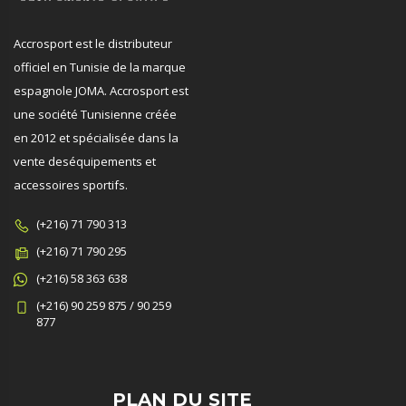
Accrosport est le distributeur
officiel en Tunisie de la marque
espagnole JOMA. Accrosport est
une société Tunisienne créée
en 2012 et spécialisée dans la
vente deséquipements et
accessoires sportifs.
(+216) 71 790 313
(+216) 71 790 295
(+216) 58 363 638
(+216) 90 259 875 / 90 259
877
PLAN DU SITE