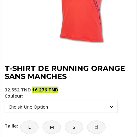
T-SHIRT DE RUNNING ORANGE
SANS MANCHES
32.552
TND
16.276
TND
Couleur:
Le
Le
prix
prix
initial
actuel
était :
est :
32.552 TND.
16.276 TND.
Taille:
L
M
S
xl