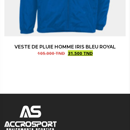
VESTE DE PLUIE HOMME IRIS BLEU ROYAL
105.000
TND
31.500
TND
Le
Le
prix
prix
initial
actuel
était :
est :
105.000 TND.
31.500 TND.