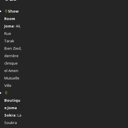
Show
Room
Joma:
44,
Rue
Tarak
Iben Zied,
derrière
clinique
el Amen
Mutuelle
Ville
Boutiqu
e Joma
Sokra:
La
Soukra