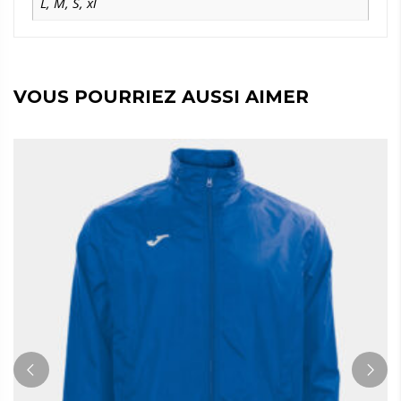
L
,
M
,
S
,
xl