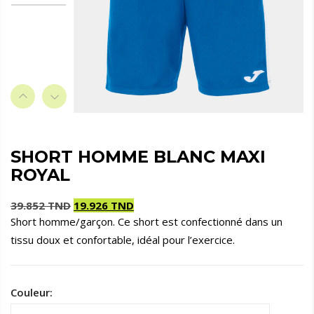
SHORT HOMME BLANC MAXI
ROYAL
39.852
TND
19.926
TND
Short homme/garçon. Ce short est confectionné dans un
Le
Le
tissu doux et confortable, idéal pour l’exercice.
prix
prix
initial
actuel
était :
est :
39.852 TND.
19.926 TND.
Couleur: