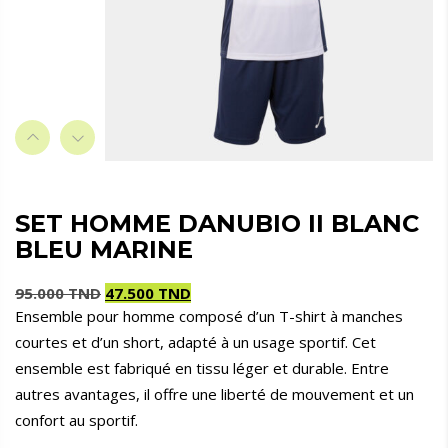
SET HOMME DANUBIO II BLANC
BLEU MARINE
95.000
TND
47.500
TND
Ensemble pour homme composé d’un T-shirt à manches
Le
Le
courtes et d’un short, adapté à un usage sportif. Cet
prix
prix
initial
actuel
ensemble est fabriqué en tissu léger et durable. Entre
était :
est :
autres avantages, il offre une liberté de mouvement et un
95.000 TND.
47.500 TND.
confort au sportif.