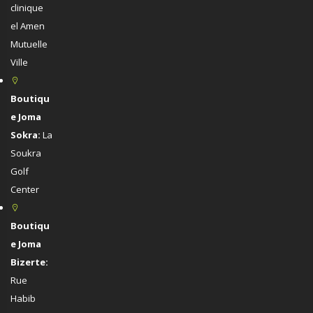
clinique
el Amen
Mutuelle
Ville
Boutiqu
e Joma
Sokra:
La
Soukra
Golf
Center
Boutiqu
e Joma
Bizerte:
Rue
Habib