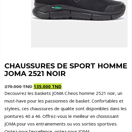
CHAUSSURES DE SPORT HOMME
JOMA 2521 NOIR
270.000
TND
135.000
TND
Decouvrez les baskets JOMA C.heos homme 2521 noir, un
Le
Le
must-have pour les passionnes de basket. Confortables et
prix
prix
initial
actuel
stylees, ces chaussures de qualite sont disponibles dans les
était :
est :
pointures 40 a 46. Offrez-vous le meilleur en choisissant
270.000 TND.
135.000 TND.
JOMA pour vos entrainements ou vos sorties sportives.
Optez pour l’excellence, optez pour JOMA.