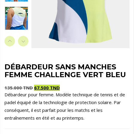
DÉBARDEUR SANS MANCHES
FEMME CHALLENGE VERT BLEU
135.000
TND
67.500
TND
Débardeur pour femme. Modèle technique de tennis et de
Le
Le
padel équipé de la technologie de protection solaire. Par
prix
prix
initial
actuel
conséquent, il est parfait pour les matchs et les
était :
est :
entraînements en été et au printemps.
135.000 TND.
67.500 TND.