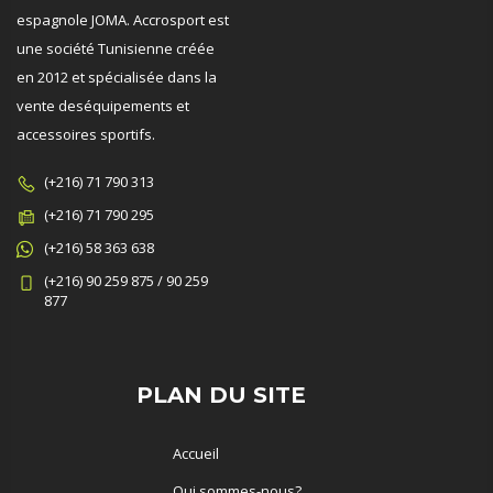
espagnole JOMA. Accrosport est
une société Tunisienne créée
en 2012 et spécialisée dans la
vente deséquipements et
accessoires sportifs.
(+216) 71 790 313
(+216) 71 790 295
(+216) 58 363 638
(+216) 90 259 875 / 90 259
877
PLAN DU SITE
Accueil
Qui sommes-nous?