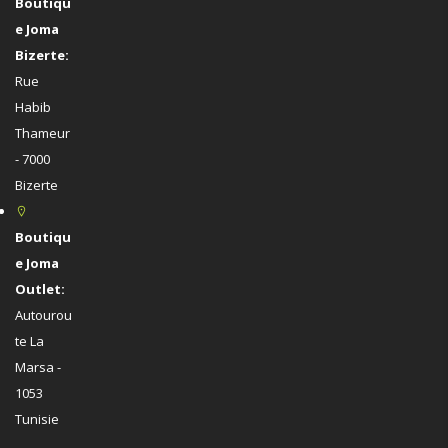
Boutiqu
e Joma
Bizerte:
Rue
Habib
Thameur
- 7000
Bizerte
Boutiqu
e Joma
Outlet:
Autourou
te La
Marsa -
1053
Tunisie