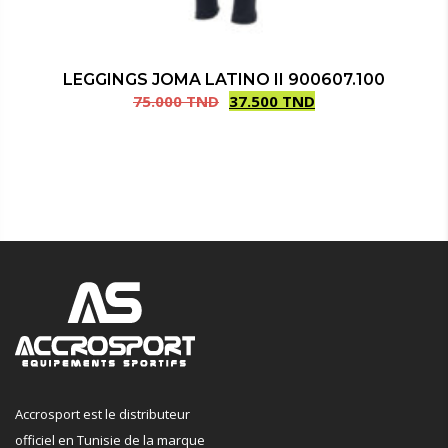
LEGGINGS JOMA LATINO II 900607.100
75.000
TND
37.500
TND
Le
Le
prix
prix
initial
actuel
était :
est :
75.000 TND.
37.500 TND.
Accrosport est le distributeur
officiel en Tunisie de la marque