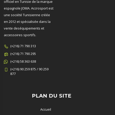
officiel en Tunisie de la marque
espagnole JOMA. Accrosport est
une société Tunisienne créée
en 2012 et spécialisée dans la
vente deséquipements et
accessoires sportifs.
(+216) 71 790 313
(+216) 71 790 295
(+216) 58 363 638
(+216) 90 259 875 / 90 259
877
PLAN DU SITE
Accueil