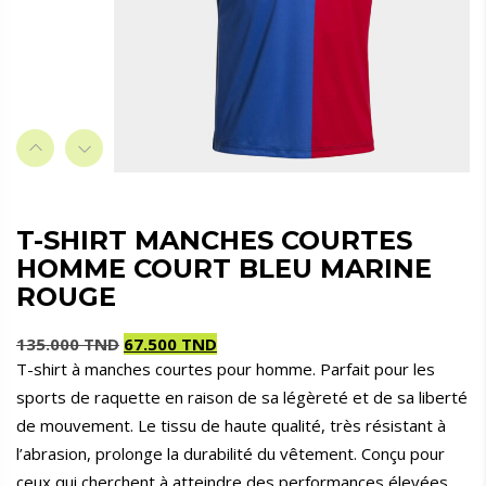
T-SHIRT MANCHES COURTES
HOMME COURT BLEU MARINE
ROUGE
135.000
TND
67.500
TND
T-shirt à manches courtes pour homme. Parfait pour les
Le
Le
sports de raquette en raison de sa légèreté et de sa liberté
prix
prix
initial
actuel
de mouvement. Le tissu de haute qualité, très résistant à
était :
est :
l’abrasion, prolonge la durabilité du vêtement. Conçu pour
135.000 TND.
67.500 TND.
ceux qui cherchent à atteindre des performances élevées.