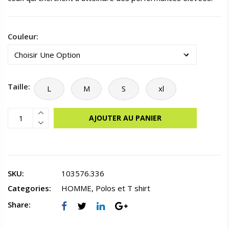
Couleur:
Taille:
L
M
S
xl
AJOUTER AU PANIER
SKU:
103576.336
Categories:
HOMME
,
Polos et T shirt
Share: