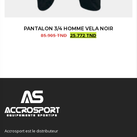
PANTALON 3/4 HOMME VELA NOIR
85.905
TND
25.772
TND
Le
Le
prix
prix
initial
actuel
était :
est :
85.905 TND.
25.772 TND.
Accrosport est le distributeur