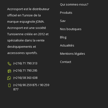
Qui sommes-nous?
Accrosport est le distributeur
Produits
officiel en Tunisie de la
Sav
marque espagnole JOMA.
Accrosport est une société
Nos boutiques
Tunisienne créée en 2012 et
Blog
spécialisée dans la vente
Actualités
deséquipements et
accessoires sportifs.
Mentions légales
Contact
(+216) 71 790 313
(+216) 71 790 295
(+216) 58 363 638
(+216) 90 259 875 / 90 259
877