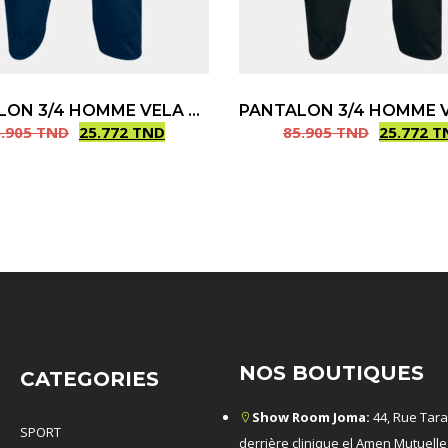
PANTALON 3/4 HOMME VELA BLEU MARINE
5.905
TND
25.772
TND
85.905
TND
25.772
T
Le
Le
prix
prix
initial
actuel
était :
est :
TND.
TND.
85.905 TND.
25.772 TND.
NOS BOUTIQUES
CATEGORIES
Show Room Joma:
44, Rue Tara
SPORT
derrière clinique el Amen Mutuelle 