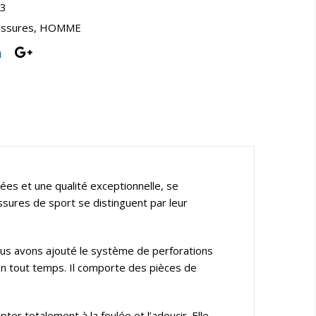
3
ssures
,
HOMME
es et une qualité exceptionnelle, se
sures de sport se distinguent par leur
 nous avons ajouté le système de perforations
 en tout temps. Il comporte des pièces de
 totalement à la foulée et l’adoucir. Elle