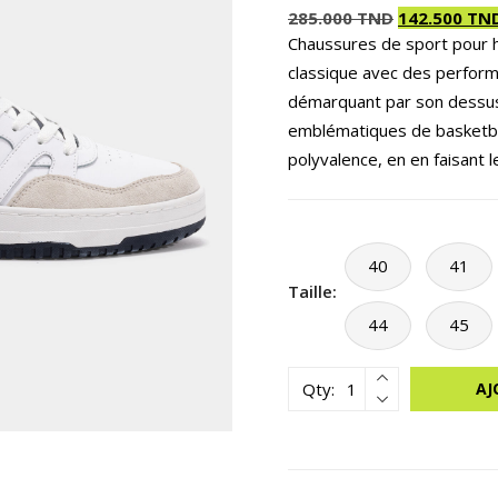
285.000
TND
142.500
TN
Chaussures de sport pour 
Le
Le
classique avec des perform
prix
prix
initial
actuel
démarquant par son dessus 
était :
est :
emblématiques de basketbal
285.000 TND.
142.500 TND.
polyvalence, en en faisant le
40
41
Taille:
44
45
Qty:
AJ