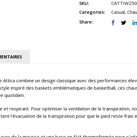
SKU:
CATTIW250
Categories:
Casual
,
Chau
Share:
ENTAIRES
Attica combine un design classique avec des performances élevé
style inspiré des baskets emblématiques de basketball, ces chaus
le quotidien.
e et respirant. Pour optimiser la ventilation de la transpiration,
ent l’évacuation de la transpiration pour que le pied reste frais
ec de la mousse et une base en EVA thermoformée pour s’adapter