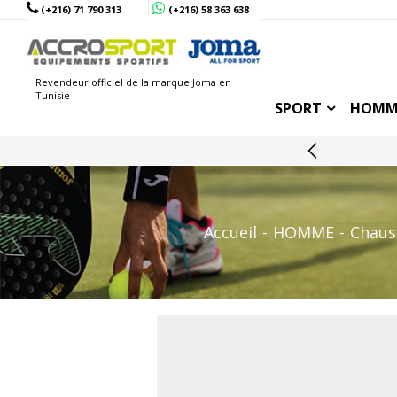
(+216) 71 790 313
(+216) 58 363 638
Revendeur officiel de la marque Joma en
Tunisie
SPORT
HOMM
Accueil
HOMME
Chaus