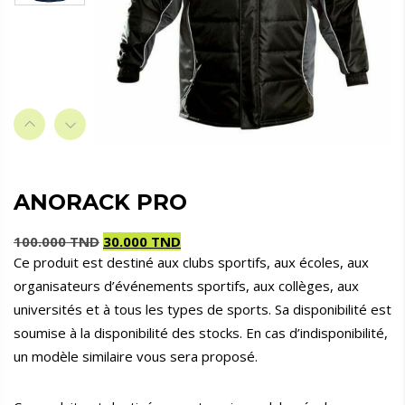
ANORACK PRO
100.000
TND
30.000
TND
Ce produit est destiné aux clubs sportifs, aux écoles, aux
Le
Le
organisateurs d’événements sportifs, aux collèges, aux
prix
prix
initial
actuel
universités et à tous les types de sports. Sa disponibilité est
était :
est :
soumise à la disponibilité des stocks. En cas d’indisponibilité,
100.000 TND.
30.000 TND.
un modèle similaire vous sera proposé.