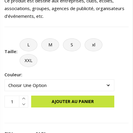
Ce produit est destiné aux entreprises, clubs, écoles,
associations, groupes, agences de publicité, organisateurs
d’événements, etc.
L
M
S
xl
Taille:
XXL
Couleur:
AJOUTER AU PANIER