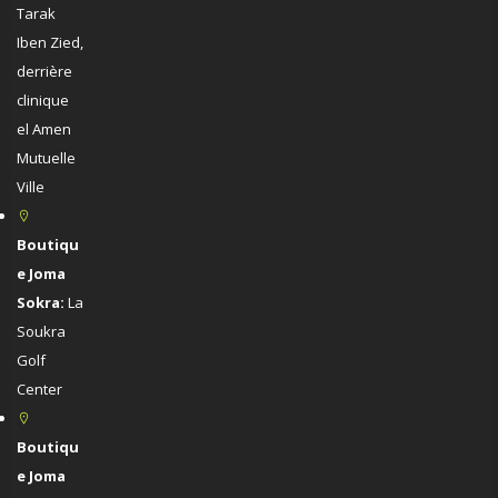
Tarak
Iben Zied,
derrière
clinique
el Amen
Mutuelle
Ville
Boutiqu
e Joma
Sokra:
La
Soukra
Golf
Center
Boutiqu
e Joma