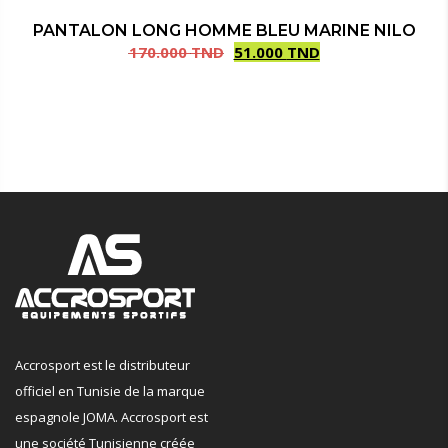
PANTALON LONG HOMME BLEU MARINE NILO
170.000
TND
51.000
TND
Le
Le
prix
prix
initial
actuel
était :
est :
170.000 TND.
51.000 TND.
Accrosport est le distributeur
officiel en Tunisie de la marque
espagnole JOMA. Accrosport est
une société Tunisienne créée