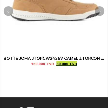
BOTTE JOMA JTORCW2426V CAMEL J.TORCON JR 2426
160.000
TND
80.000
TND
Le
Le
prix
prix
initial
actuel
était :
est :
160.000 TND.
80.000 TND.