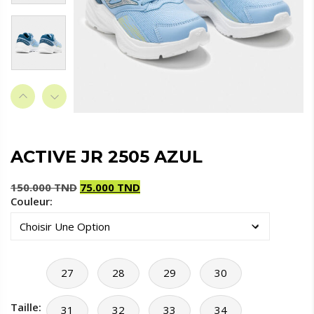
ACTIVE JR 2505 AZUL
150.000
TND
75.000
TND
Couleur:
Le
Le
prix
prix
initial
actuel
était :
est :
150.000 TND.
75.000 TND.
27
28
29
30
Taille:
31
32
33
34