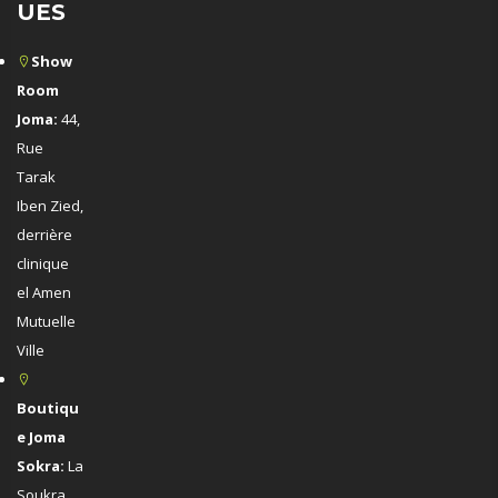
UES
Show
Room
Joma:
44,
Rue
Tarak
Iben Zied,
derrière
clinique
el Amen
Mutuelle
Ville
Boutiqu
e Joma
Sokra:
La
Soukra