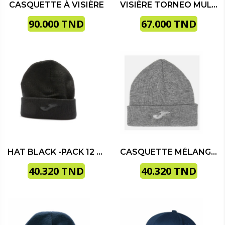
CASQUETTE À VISIÈRE
VISIÈRE TORNEO MULTICOLORE
90.000
TND
67.000
TND
HAT BLACK -PACK 12 UDS-
CASQUETTE MÉLANGE – PACK DE 12 UNITÉS
40.320
TND
40.320
TND