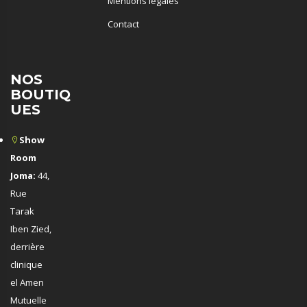
Mentions légales
Contact
NOS
BOUTIQ
UES
Show
Room
Joma:
44,
Rue
Tarak
Iben Zied,
derrière
clinique
el Amen
Mutuelle